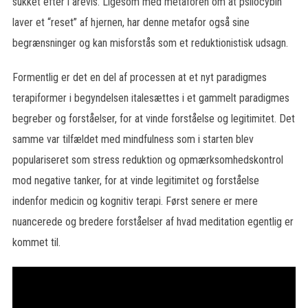
sukket efter i årevis. Ligesom med metaforen om at psilocybin
laver et “reset” af hjernen, har denne metafor også sine
begrænsninger og kan misforstås som et reduktionistisk udsagn.
Formentlig er det en del af processen at et nyt paradigmes
terapiformer i begyndelsen italesættes i et gammelt paradigmes
begreber og forståelser, for at vinde forståelse og legitimitet. Det
samme var tilfældet med mindfulness som i starten blev
populariseret som stress reduktion og opmærksomhedskontrol
mod negative tanker, for at vinde legitimitet og forståelse
indenfor medicin og kognitiv terapi. Først senere er mere
nuancerede og bredere forståelser af hvad meditation egentlig er
kommet til.