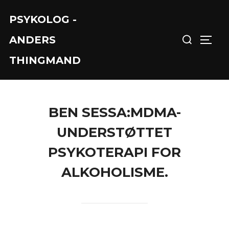
Skip
PSYKOLOG -
to
Search
content
ANDERS
TOGGL
for:
THINGMAND
BEN SESSA:MDMA-
UNDERSTØTTET
PSYKOTERAPI FOR
ALKOHOLISME.